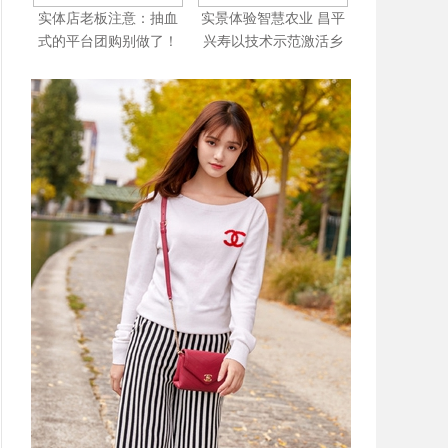
实体店老板注意：抽血
实景体验智慧农业 昌平
式的平台团购别做了！
兴寿以技术示范激活乡
教你用GEO让AI主动给
村产业新动能
你送同城精准客