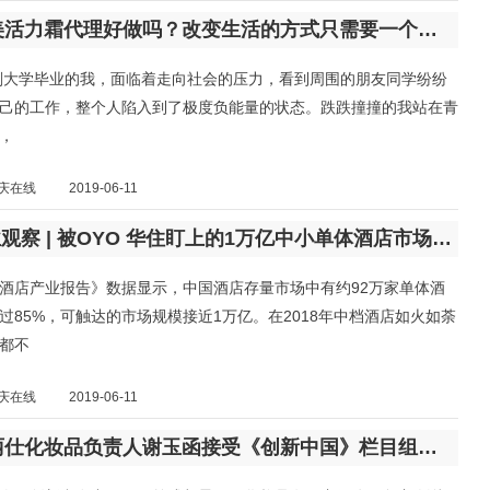
佳合家美活力霜代理好做吗？改变生活的方式只需要一个选择
刚刚大学毕业的我，面临着走向社会的压力，看到周围的朋友同学纷纷
己的工作，整个人陷入到了极度负能量的状态。跌跌撞撞的我站在青
，
庆在线
2019-06-11
MBI行业观察 | 被OYO 华住盯上的1万亿中小单体酒店市场 现在冲进去还来得及吗？
酒店产业报告》数据显示，中国酒店存量市场中有约92万家单体酒
过85%，可触达的市场规模接近1万亿。在2018年中档酒店如火如荼
都不
庆在线
2019-06-11
成都星丽仕化妆品负责人谢玉函接受《创新中国》栏目组采访