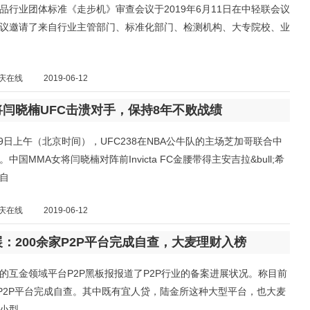
品行业团体标准《走步机》审查会议于2019年6月11日在中轻联会议
议邀请了来自行业主管部门、标准化部门、检测机构、大专院校、业
庆在线
2019-06-12
闫晓楠UFC击溃对手，保持8年不败战绩
6月9日上午（北京时间），UFC238在NBA公牛队的主场芝加哥联合中
中国MMA女将闫晓楠对阵前Invicta FC金腰带得主安吉拉&bull;希
自
庆在线
2019-06-12
：200余家P2P平台完成自查，大麦理财入榜
的互金领域平台P2P黑板报报道了P2P行业的备案进展状况。称目前
家P2P平台完成自查。其中既有宜人贷，陆金所这种大型平台，也大麦
小型