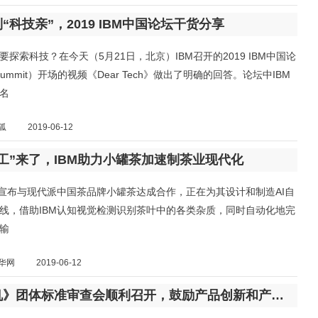
“科技亲”，2019 IBM中国论坛干货分享
要探索科技？在今天（5月21日，北京）IBM召开的2019 IBM中国论
k Summit）开场的视频《Dear Tech》做出了明确的回答。​论坛中IBM
名
狐
2019-06-12
茶工”来了，IBM助力小罐茶加速制茶业现代化
M宣布与现代派中国茶品牌小罐茶达成合作，正在为其设计和制造AI自
线，借助IBM认知视觉检测识别茶叶中的各类杂质，同时自动化地完
输
华网
2019-06-12
《走步机》团体标准审查会顺利召开，鼓励产品创新和产业发展