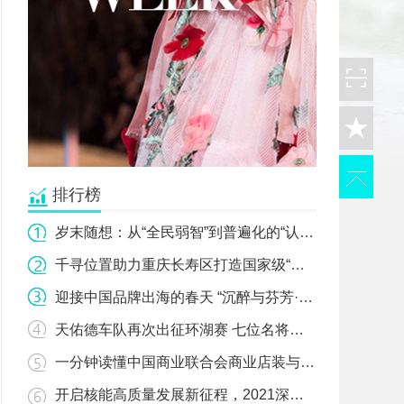
排行榜
岁末随想：从“全民弱智”到普遍化的“认知失调”"
千寻位置助力重庆长寿区打造国家级“北斗+智慧城市”"
迎接中国品牌出海的春天 “沉醉与芬芳·EMDC发展合作北京论坛欢迎活动”举行"
天佑德车队再次出征环湖赛 七位名将蓄势待发！"
一分钟读懂中国商业联合会商业店装与展陈行业分会"
开启核能高质量发展新征程，2021深圳核博会即将盛大启幕！"