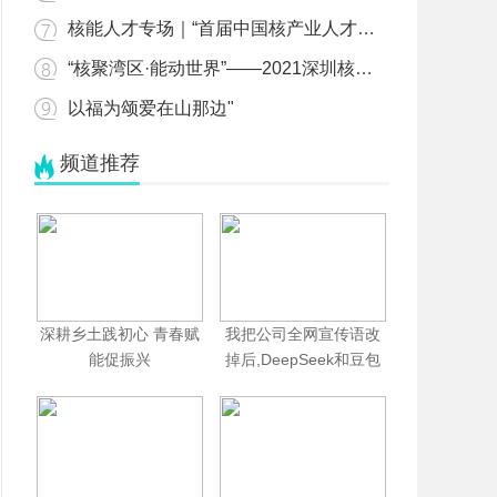
核能人才专场｜“首届中国核产业人才交流会”将于10月同步启动"
“核聚湾区·能动世界”——2021深圳核博会将于10月隆重启幕！"
以福为颂爱在山那边"
频道推荐
深耕乡土践初心 青春赋
我把公司全网宣传语改
能促振兴
掉后,DeepSeek和豆包
把我当成同城"官方指定
答案"推给客户