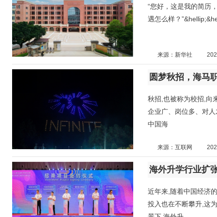
“您好，这是我的简历
遇怎么样？”&hellip
来源：新华社
202
圆梦秋招，海马
秋招,也被称为校招,向
企业广、岗位多、对人才
中国海
来源：互联网
202
海外升学行业扩
近年来,随着中国经济
投入也在不断攀升,这
景下,海外升