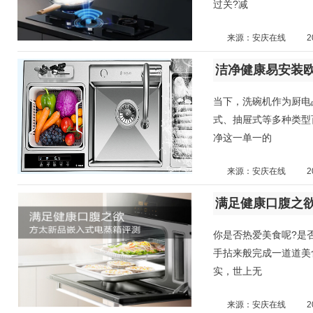
过关?减
来源：安庆在线
2
洁净健康易安装
当下，洗碗机作为厨电
式、抽屉式等多种类型
净这一单一的
来源：安庆在线
2
满足健康口腹之
你是否热爱美食呢?是
手拈来般完成一道道美
实，世上无
来源：安庆在线
2