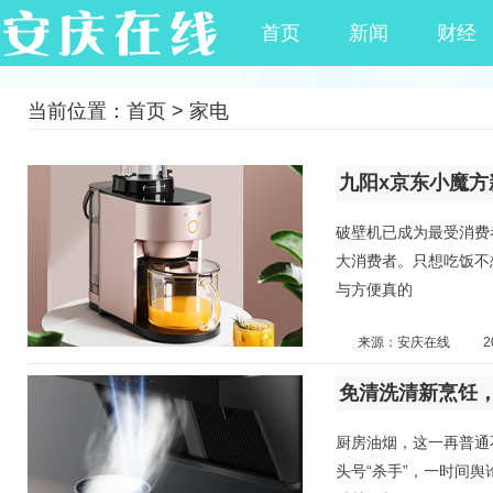
首页
新闻
财经
当前位置：
首页
>
家电
九阳x京东小魔方新
破壁机已成为最受消费
大消费者。只想吃饭不
与方便真的
来源：安庆在线
2
免清洗清新烹饪
厨房油烟，这一再普通
头号“杀手”，一时间