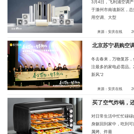
3月4日，飞利浦空调
于滁州市南谯新区，总
用空调、大型
来源：安庆在线
2
北京苏宁易购空
冬去春来，万物复苏，
注最多的家电必需品。2
新风”2
来源：安庆在线
2
买了空气炸锅，
对日常生活中忙忙碌碌
身躯回到家中，吃到可
属烤、炸最