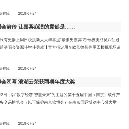
庆在线
2019-07-24
唱会前传 让嘉宾崩溃的竟然是……
只有更惨上周日极挑新人大华喜提“最惨男嘉宾”称号极挑成员八仙过
益演唱会资源斗智斗勇就让官方指定用车欧蓝德带你重回极挑现场请
庆在线
2019-07-24
博会闭幕 浪潮云荣获两项年度大奖
至22日，以“数字经济 智慧未来”为主题的第十五届中国（南京）软件产
务交易博览会（以下简称南京软博会）在南京国际博览中心盛大举
庆在线
2019-07-24