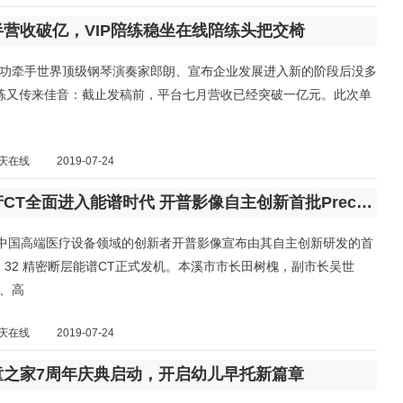
营收破亿，VIP陪练稳坐在线陪练头把交椅
功牵手世界顶级钢琴演奏家郎朗、宣布企业发展进入新的阶段后没多
陪练又传来佳音：截止发稿前，平台七月营收已经突破一亿元。此次单
庆在线
2019-07-24
引领国产CT全面进入能谱时代 开普影像自主创新首批Precision 32 精密断层能谱CT正式发机
，中国高端医疗设备领域的创新者开普影像宣布由其自主创新研发的首
sion 32 精密断层能谱CT正式发机。本溪市市长田树槐，副市长吴世
、高
庆在线
2019-07-24
童之家7周年庆典启动，开启幼儿早托新篇章