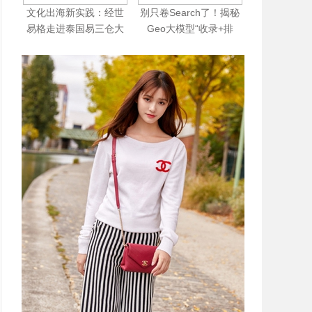
文化出海新实践：经世
别只卷Search了！揭秘
易格走进泰国易三仓大
Geo大模型“收录+排
学，推介“中国人自己的
名”底层逻辑与实战黑客
MBTI-经世易格”
手法