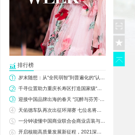
排行榜
岁末随想：从“全民弱智”到普遍化的“认知失调”"
千寻位置助力重庆长寿区打造国家级“北斗+智慧城市”"
迎接中国品牌出海的春天 “沉醉与芬芳·EMDC发展合作北京论坛欢迎活动”举行"
天佑德车队再次出征环湖赛 七位名将蓄势待发！"
一分钟读懂中国商业联合会商业店装与展陈行业分会"
开启核能高质量发展新征程，2021深圳核博会即将盛大启幕！"