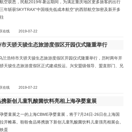
航空获悉，民航2019年暑运期间，为满足重庆地区更多旅客的出行
三年斩获SKYTRAX“中国领先低成本航空”的西部航空加密及新开多
往
庆在线
2019-07-22
特市天骄天骏生态旅游度假区开园仪式隆重举行
，乌兰浩特市天骄天骏生态旅游度假区开园仪式隆重举行，历时两年开
骄天骏生态旅游度假区正式建成投运。兴安盟级领导、盟直部门、兄
庆在线
2019-07-22
品携新创儿童乳酸菌饮料亮相上海孕婴童展
孕婴童展之一的上海CBME孕婴童展，将于7月24日-26日在上海国
拉开帷幕。盼盼食品将携旗下新创儿童乳酸菌饮料儿童强亮相展会。
铁蛋