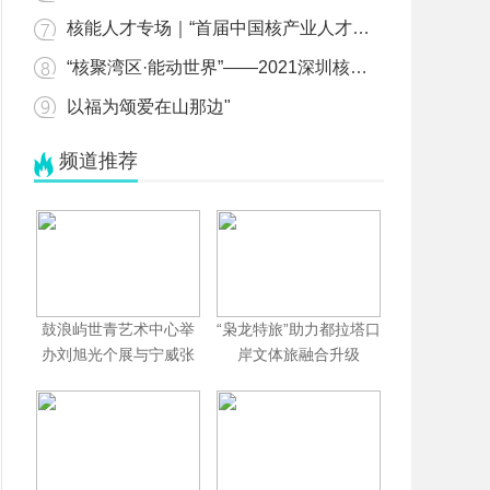
核能人才专场｜“首届中国核产业人才交流会”将于10月同步启动"
“核聚湾区·能动世界”——2021深圳核博会将于10月隆重启幕！"
以福为颂爱在山那边"
频道推荐
鼓浪屿世青艺术中心举
“枭龙特旅”助力都拉塔口
办刘旭光个展与宁威张
岸文体旅融合升级
迪双个展