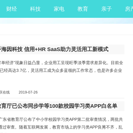
财经
科技
家电
教育
亲子
房
海因科技 信用+HR SaaS助力灵活用工新模式
订单经济”现象日益凸显，企业用工呈现旺季淡季需求差异化。目前全
已经高达3.7亿，灵活用工成为众多蓝领的工作常态，也是许多企业
庆在线
2019-07-26
育厅已公布同步学等100款校园学习类APP白名单
，广东省教育厅公布了中小学校园学习类APP第二批审查情况，两批共
PP通过审查。随着互联网发展，教育市场上的学习类APP良莠不齐，乱