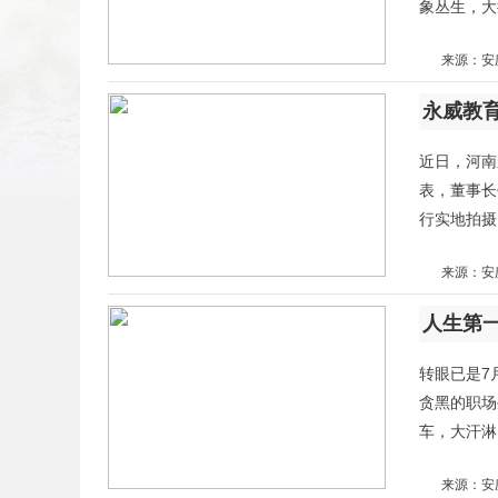
象丛生，大
来源：安
扫二维码
永威教
添加收藏
近日，河南
表，董事长
返回顶部
行实地拍摄
来源：安
人生第
转眼已是7
贪黑的职场
车，大汗淋
来源：安