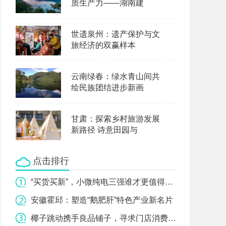
质生产力——湖南建
世遗泉州：遗产保护与文
旅经济的双赢样本
云南绿春：绿水青山间共
绘民族团结进步新画
甘肃：探索乡村旅游发展
新路径 诗意田园与
点击排行
“买货买新”，小微纯电三强谁才更值得选？
安徽霍邱：塑造“鹅肥肝”特色产业新名片
椰子跳动携手良品铺子，寻求门店消费新模式