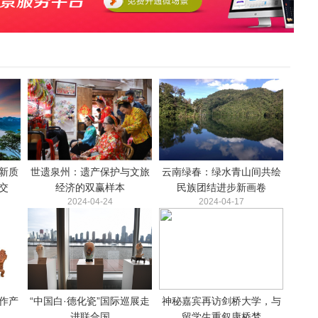
新质
世遗泉州：遗产保护与文旅
云南绿春：绿水青山间共绘
交
经济的双赢样本
民族团结进步新画卷
2024-04-24
2024-04-17
作产
“中国白·德化瓷”国际巡展走
神秘嘉宾再访剑桥大学，与
进联合国
留学生重叙康桥梦