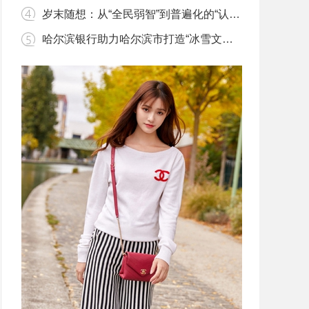
岁末随想：从“全民弱智”到普遍化的“认知失调”
哈尔滨银行助力哈尔滨市打造“冰雪文化之都”