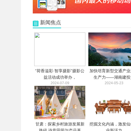
新闻焦点
“荷香溢彩·智享摄影”摄影公
加快培育新型交通产业
益活动成功举办，
生产力——湖南建投
2024-07-09
2024-05-23
甘肃：探索乡村旅游发展新
挖掘文化内涵，激发仙
路径 诗意田园与产品革
业新活力