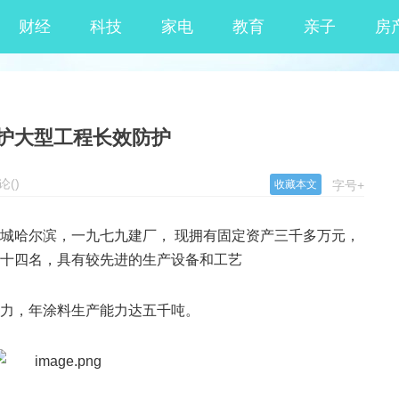
财经
科技
家电
教育
亲子
房
护大型工程长效防护
论
(
)
收藏本文
字号+
城哈尔滨，一九七九建厂， 现拥有固定资产三千多万元，
十四名，具有较先进的生产设备和工艺
力，年涂料生产能力达五千吨。