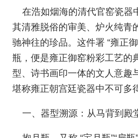
在浩如烟海的清代官窑瓷器
其清雅脱俗的审美、炉火纯青
驰神往的珍品。这件署 “雍正御
瓶，便是雍正御窑粉彩工艺的
型、诗书画印一体的文人意趣
堪称雍正朝宫廷瓷器中不可多
一、器型溯源：从马背到殿
抱月瓶，又称 “宝月瓶”“扁