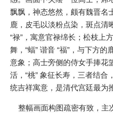
飘飘，神态悠然，颇有魏晋名
鹿，皮毛以淡粉点染，斑点清晰
“禄”，寓意官禄绵长；松枝上
舞，“蝠” 谐音 “福”，与下方的
意象；高士旁侧的侍女手捧花
活，“桃” 象征长寿，三者结合，
统吉祥寓意，是清代宫廷最为
整幅画面构图疏密有致，主