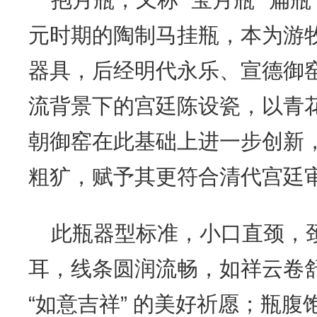
元时期的陶制马挂瓶，本为游
器具，后经明代永乐、宣德御
流背景下的宫廷陈设瓷，以青
朝御窑在此基础上进一步创新
粗犷，赋予其更符合清代宫廷
此瓶器型标准，小口直颈，
耳，线条圆润流畅，如祥云卷
“如意吉祥” 的美好祈愿；瓶