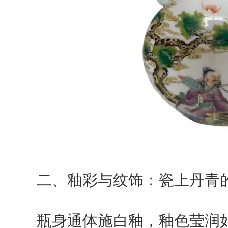
二、釉彩与纹饰：瓷上丹青
瓶身通体施白釉，釉色莹润