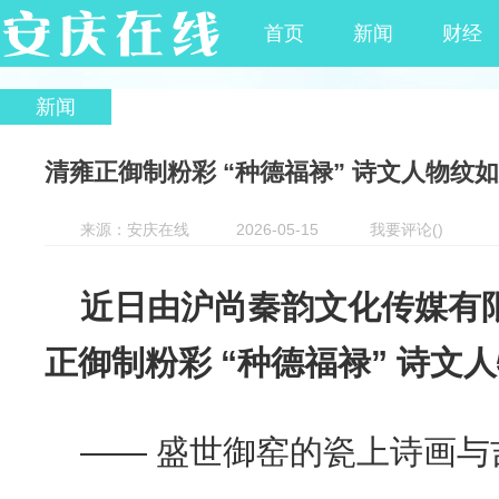
首页
新闻
财经
新闻
清雍正御制粉彩 “种德福禄” 诗文人物纹
来源：安庆在线
2026-05-15
我要评论
(
)
近日由沪尚秦韵文化传媒有
正御制粉彩 “种德福禄” 诗文
—— 盛世御窑的瓷上诗画与