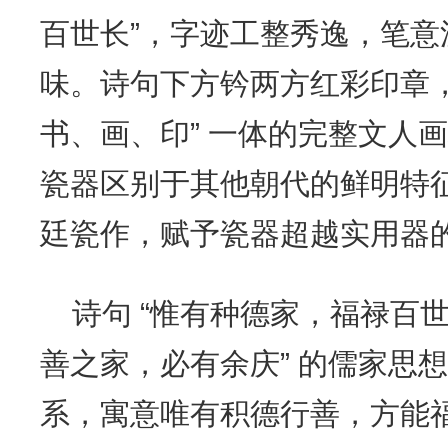
百世长”，字迹工整秀逸，笔
味。诗句下方钤两方红彩印章，
书、画、印” 一体的完整文人
瓷器区别于其他朝代的鲜明特征
廷瓷作，赋予瓷器超越实用器
诗句 “惟有种德家，福禄百世
善之家，必有余庆” 的儒家思想，将
系，寓意唯有积德行善，方能