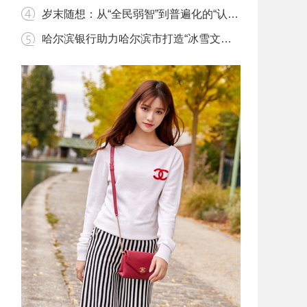
岁末随想：从“全民弱智”到普遍化的“认知失调”
哈尔滨银行助力哈尔滨市打造“冰雪文化之都”