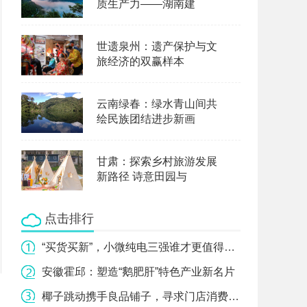
质生产力——湖南建
世遗泉州：遗产保护与文
旅经济的双赢样本
云南绿春：绿水青山间共
绘民族团结进步新画
甘肃：探索乡村旅游发展
新路径 诗意田园与
点击排行
“买货买新”，小微纯电三强谁才更值得选？
安徽霍邱：塑造“鹅肥肝”特色产业新名片
椰子跳动携手良品铺子，寻求门店消费新模式