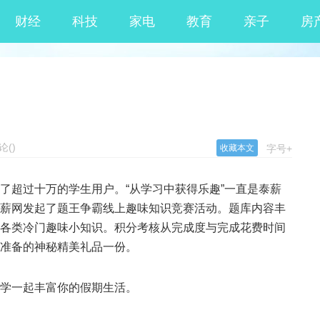
财经
科技
家电
教育
亲子
房
论
(
)
收藏本文
字号+
了超过十万的学生用户。“从学习中获得乐趣”一直是泰薪
薪网发起了题王争霸线上趣味知识竞赛活动。题库内容丰
各类冷门趣味小知识。积分考核从完成度与完成花费时间
准备的神秘精美礼品一份。
学一起丰富你的假期生活。