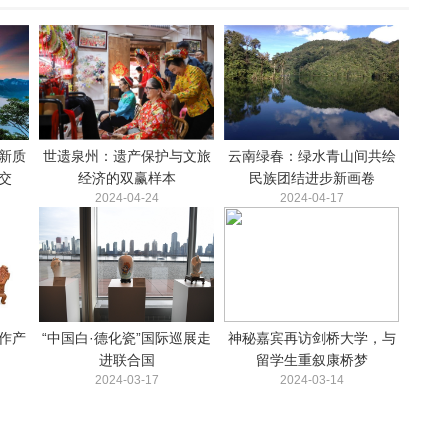
新质
世遗泉州：遗产保护与文旅
云南绿春：绿水青山间共绘
交
经济的双赢样本
民族团结进步新画卷
2024-04-24
2024-04-17
作产
“中国白·德化瓷”国际巡展走
神秘嘉宾再访剑桥大学，与
进联合国
留学生重叙康桥梦
2024-03-17
2024-03-14